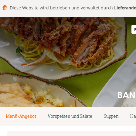
Diese Website wird betrieben und verwaltet durch
Lieferand
BAN
Menü-Angebot
Vorspeisen und Salate
Suppen
Ha