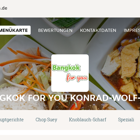
o.de
MENÜKARTE
BEWERTUNGEN
KONTAKTDATEN
IMPRE
GKOK FOR YOU KONRAD-WOLF-
uptgerichte
Chop Suey
Knoblauch-Scharf
Spezialitä