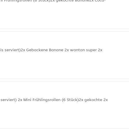
ni Frühlingsrollen (6 Stück)2x gekochte Banane2x Coca-
is serviert)2x Gebackene Banane 2x wantan super 2x
rviert) 2x Mini Frühlingsrollen (6 Stück)2x gekochte 2x