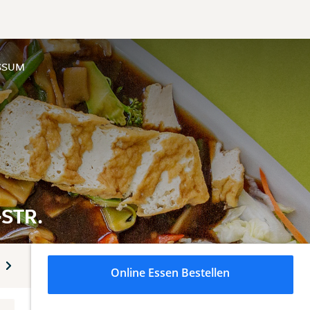
SSUM
STR.
ten des Hauses
Vietnamesische Spezialitäten
Eierreis
Online Essen Bestellen